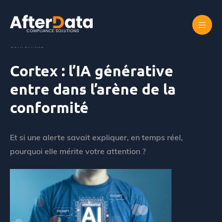
Skip
to
content
Accueil
Cortex : l’IA générative entre dans l’arène de la
conformité
Cortex : l’IA générative
entre dans l’arène de la
conformité
Et si une alerte savait expliquer, en temps réel,
pourquoi elle mérite votre attention ?