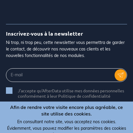
Inscrivez-vous à la newsletter
Ni trop, ni trop peu, cette newsletter vous permettra de garder
le contact, de découvrir nos nouveaux cas clients et les
nouvelles fonctionnalités de nos modules.
J'accepte qu'AfterData utilise mes données personnelles
conformément à leur Politique de confidentialité
Afin de rendre votre visite encore plus agréable, ce
site utilise des cookies.
En consultant notre site, vous acceptez nos cookies.
© Copyright 2026 AfterData - All rights reserved
Évidemment, vous pouvez modifier les paramètres des cookies