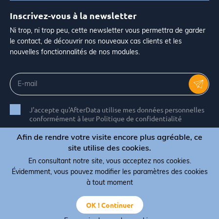
Inscrivez-vous à la newsletter
Ni trop, ni trop peu, cette newsletter vous permettra de garder
le contact, de découvrir nos nouveaux cas clients et les
nouvelles fonctionnalités de nos modules.
J'accepte qu'AfterData utilise mes données personnelles
conformément à leur Politique de confidentialité
Afin de rendre votre visite encore plus agréable, ce
site utilise des cookies.
En consultant notre site, vous acceptez nos cookies.
© Copyright 2026 AfterData - All rights reserved
Évidemment, vous pouvez modifier les paramètres des cookies
Termes, conditions et CGV
Politique de confidentialité
à tout moment
Politique de cookies
OK ! Continuer