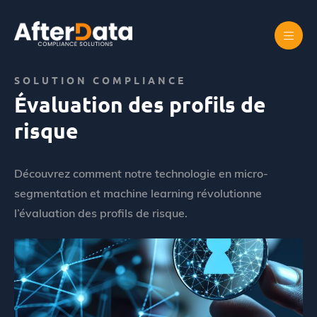
Skip
to
content
Accueil
Abus de marché
Évaluation des profils de risque
SOLUTION COMPLIANCE
Évaluation des profils de
risque
Découvrez comment notre technologie en micro-
segmentation et machine learning révolutionne
l’évaluation des profils de risque.