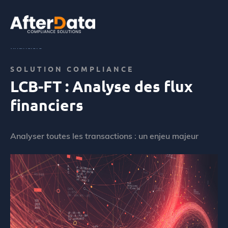
Skip
to
content
Accueil
Abus de marché
LCB-FT : Analyse des flux
financiers
SOLUTION COMPLIANCE
LCB-FT : Analyse des flux
financiers
Analyser toutes les transactions : un enjeu majeur