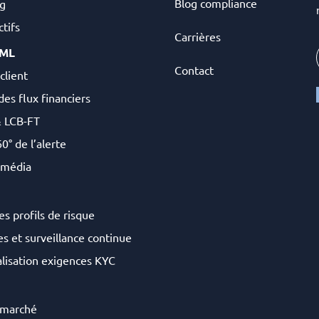
Blog compliance
g
tifs
Carrières
AML
Contact
client
des flux financiers
& LCB-FT
0° de l’alerte
 média
es profils de risque
s et surveillance continue
lisation exigences KYC
 marché