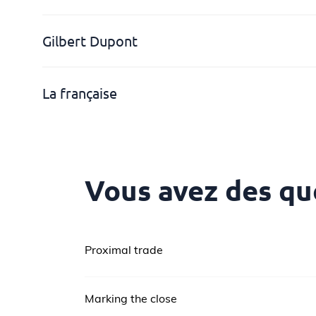
Gilbert Dupont
La française
Vous avez des qu
Proximal trade
Ce cas d’abus de marché se traduit par le 
petite importance suivi par un ordre d’un vol
Marking the close
profiter de la tendance haussière engendrée