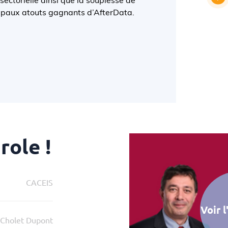
sectorielle ainsi que la souplesse de
cipaux atouts gagnants d’AfterData.
role !
CACEIS
r l'interview
Voir 
Cholet Dupont