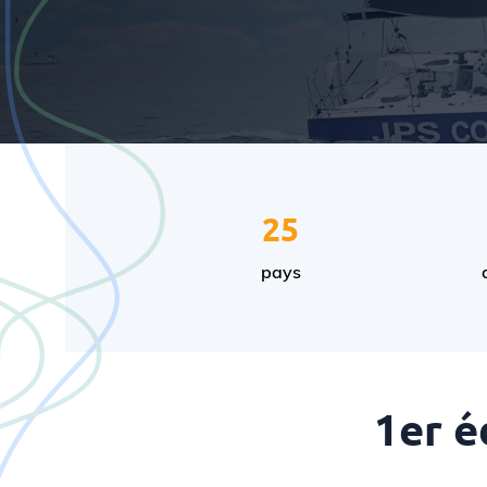
25
pays
1er é