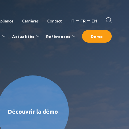
pliance
Carrières
Contact
IT
FR
EN
C
Actualités
Références
Démo
Découvrir la démo