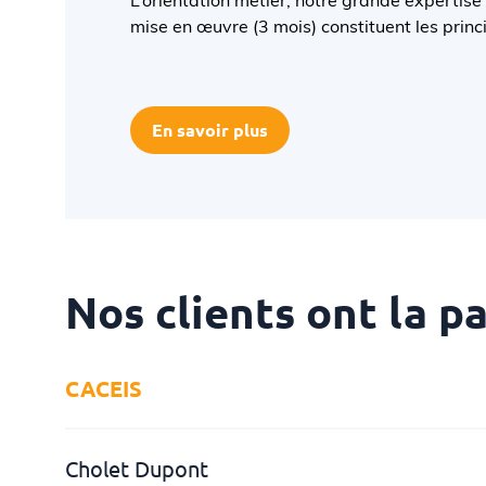
L’orientation métier, notre grande expertise 
mise en œuvre (3 mois) constituent les prin
En savoir plus
Nos clients ont la pa
CACEIS
oir l'interview
Voi
Cholet Dupont