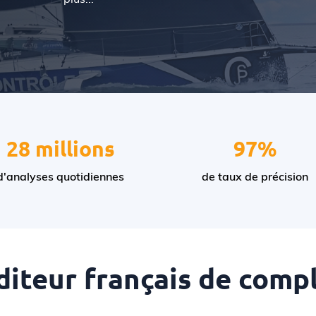
plus...
28 millions
97%
d'analyses quotidiennes
de taux de précision
diteur français de comp