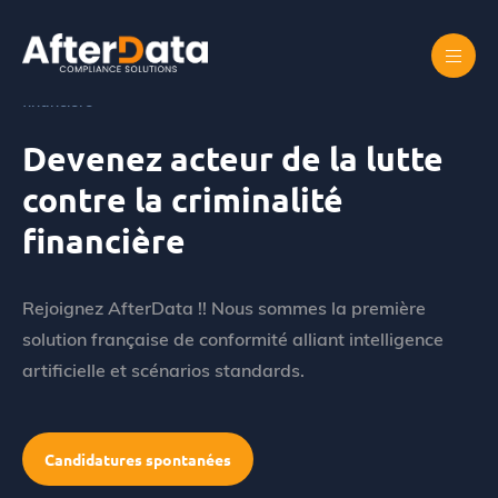
Skip
to
content
Accueil
Devenez acteur de la lutte contre la criminalité
financière
Devenez acteur de la lutte
contre la criminalité
financière
Rejoignez AfterData !! Nous sommes la première
solution française de conformité alliant intelligence
artificielle et scénarios standards.
Candidatures spontanées