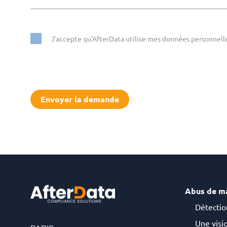
J’accepte qu'AfterData utilise mes données personne
Abus de m
Détectio
Une visio