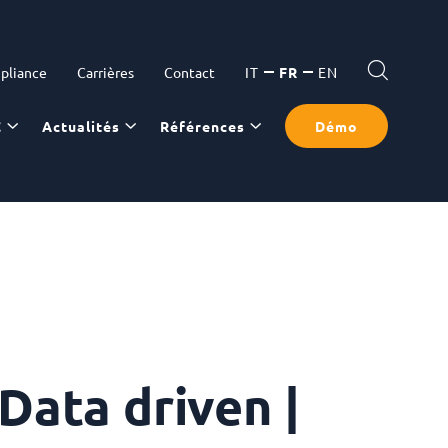
pliance
Carrières
Contact
IT
FR
EN
C
Actualités
Références
Démo
Data driven |