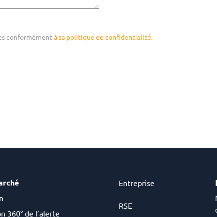
lles conformément
à sa politique de confidentialité.
arché
Entreprise
n
RSE
n 360° de l’alerte