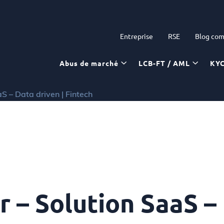
Entreprise
RSE
Blog com
Abus de marché
LCB-FT / AML
KY
S – Data driven | Fintech
– Solution SaaS – 