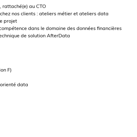
, rattaché(e) au CTO
hez nos clients : ateliers métier et ateliers data
e projet
 compétence dans le domaine des données financières
technique de solution AfterData
ion F)
orienté data