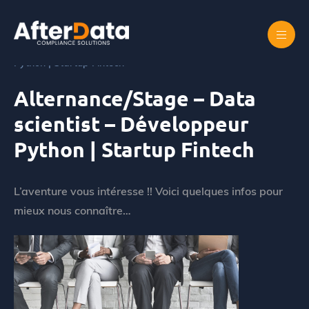
Skip
to
content
Accueil
Alternance/Stage – Data scientist – Développeur
Python | Startup Fintech
Alternance/Stage – Data
scientist – Développeur
Python | Startup Fintech
L’aventure vous intéresse !! Voici quelques infos pour
mieux nous connaître…