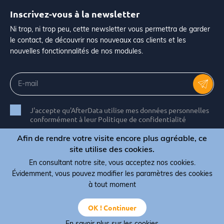
Inscrivez-vous à la newsletter
Ni trop, ni trop peu, cette newsletter vous permettra de garder
le contact, de découvrir nos nouveaux cas clients et les
nouvelles fonctionnalités de nos modules.
J'accepte qu'AfterData utilise mes données personnelles
conformément à leur Politique de confidentialité
Afin de rendre votre visite encore plus agréable, ce
site utilise des cookies.
En consultant notre site, vous acceptez nos cookies.
© Copyright 2026 AfterData - All rights reserved
Évidemment, vous pouvez modifier les paramètres des cookies
Termes, conditions et CGV
Politique de confidentialité
à tout moment
Politique de cookies
OK ! Continuer