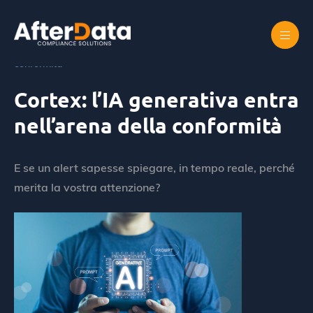
Skip
to
content
Home
Cortex: l’IA generativa entra nell’arena della
conformità
Cortex: l’IA generativa entra
nell’arena della conformità
E se un alert sapesse spiegare, in tempo reale, perché
merita la vostra attenzione?