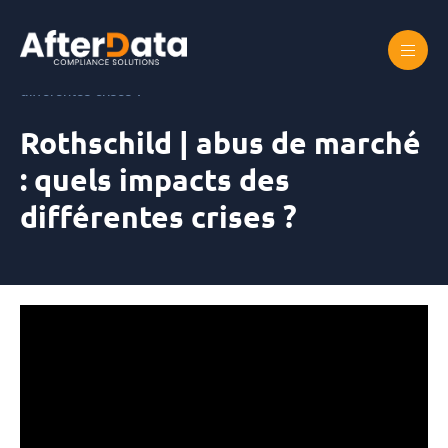
Skip
to
content
Accueil
Rothschild | abus de marché : quels impacts des
différentes crises ?
Rothschild | abus de marché
: quels impacts des
différentes crises ?