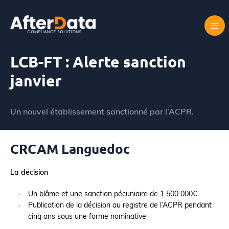
Skip
to
content
Accueil
LCB-FT : Alerte sanction janvier
LCB-FT : Alerte sanction
janvier
Un nouvel établissement sanctionné par l’ACPR.
CRCAM Languedoc
La décision
Un blâme et une sanction pécuniaire de 1 500 000€
Publication de la décision au registre de l’ACPR pendant
cinq ans sous une forme nominative