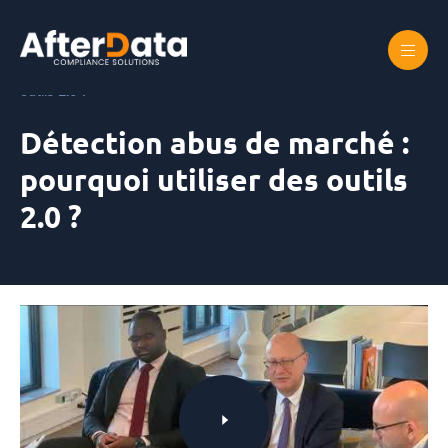
Skip
to
content
Accueil
Détection abus de marché : pourquoi utiliser des
outils 2.0 ?
Détection abus de marché :
pourquoi utiliser des outils
2.0 ?