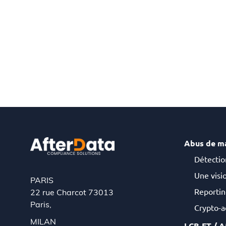
Abus de m
Détectio
Une visio
PARIS
Reportin
22 rue Charcot 73013
Paris,
Crypto-ac
MILAN
LCB-FT / 