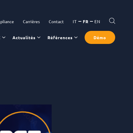
pliance
Carrières
Contact
IT
FR
EN
C
Actualités
Références
Démo