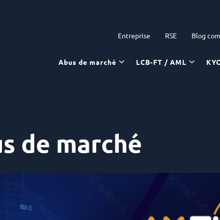
Entreprise
RSE
Blog com
Abus de marché
LCB-FT / AML
KY
us de marché