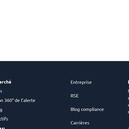
arché
Entreprise
n
RSE
n 360° de l’alerte
Blog compliance
g
tifs
Carrières
AML