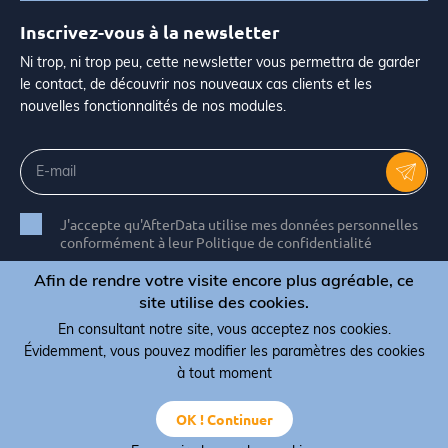
Inscrivez-vous à la newsletter
Ni trop, ni trop peu, cette newsletter vous permettra de garder
le contact, de découvrir nos nouveaux cas clients et les
nouvelles fonctionnalités de nos modules.
J'accepte qu'AfterData utilise mes données personnelles
conformément à leur Politique de confidentialité
Afin de rendre votre visite encore plus agréable, ce
site utilise des cookies.
En consultant notre site, vous acceptez nos cookies.
© Copyright 2026 AfterData - All rights reserved
Évidemment, vous pouvez modifier les paramètres des cookies
Termes, conditions et CGV
Politique de confidentialité
à tout moment
Politique de cookies
OK ! Continuer