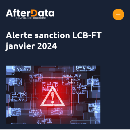
Skip
to
content
Accueil
Alerte sanction LCB-FT janvier 2024
Alerte sanction LCB-FT
janvier 2024