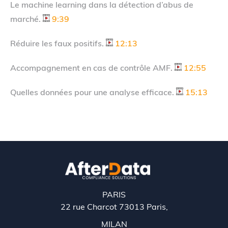
Le machine learning dans la détection d’abus de
marché.
9:39
Réduire les faux positifs.
12:13
Accompagnement en cas de contrôle AMF.
12:55
Quelles données pour une analyse efficace.
15:13
PARIS
22 rue Charcot 73013 Paris,
MILAN