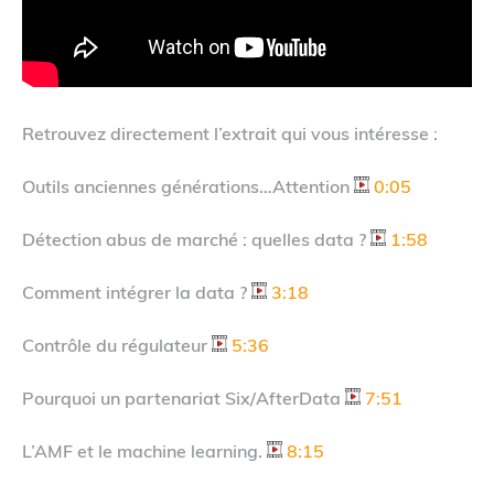
Retrouvez directement l’extrait qui vous intéresse :
Outils anciennes générations…Attention
0:05
Détection abus de marché : quelles data ?
1:58
Comment intégrer la data ?
3:18
Contrôle du régulateur
5:36
Pourquoi un partenariat Six/AfterData
7:51
L’AMF et le machine learning.
8:15