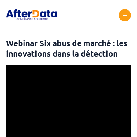
Skip
to
content
Accueil
Webinar Six abus de marché : les innovations dans
la détection
Webinar Six abus de marché : les
innovations dans la détection