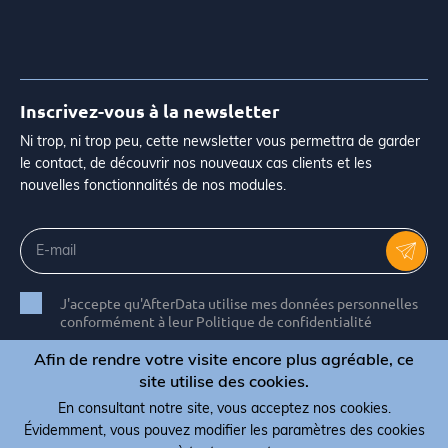
Inscrivez-vous à la newsletter
Ni trop, ni trop peu, cette newsletter vous permettra de garder
le contact, de découvrir nos nouveaux cas clients et les
nouvelles fonctionnalités de nos modules.
J'accepte qu'AfterData utilise mes données personnelles
conformément à leur Politique de confidentialité
Afin de rendre votre visite encore plus agréable, ce
site utilise des cookies.
En consultant notre site, vous acceptez nos cookies.
© Copyright 2026 AfterData - All rights reserved
Évidemment, vous pouvez modifier les paramètres des cookies