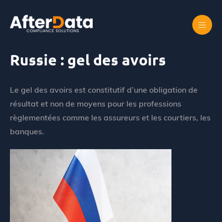
Skip
to
content
Accueil
Russie : gel des avoirs
Russie : gel des avoirs
Le gel des avoirs est
constitutif d’une
obligation de
résultat
et non de moyens pour les professions
règlementées comme les assureurs et les courtiers, les
banques.