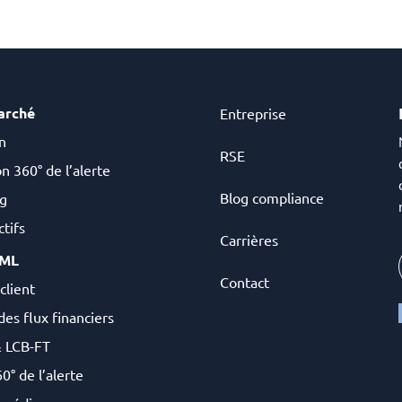
arché
Entreprise
n
RSE
n 360° de l’alerte
Blog compliance
g
tifs
Carrières
AML
Contact
client
des flux financiers
& LCB-FT
0° de l’alerte