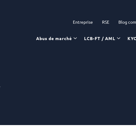
Entreprise
RSE
Blog com
Abus de marché
LCB-FT / AML
KY
y