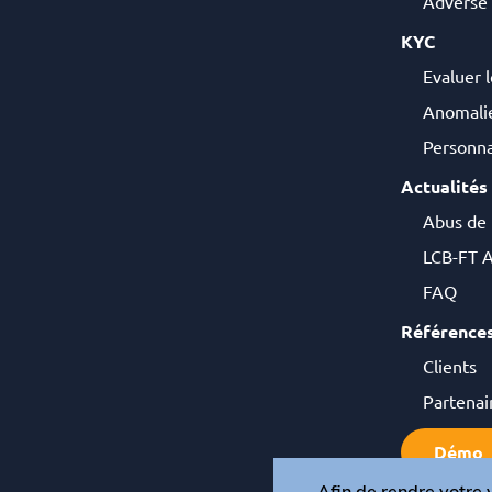
Adverse
KYC
Evaluer l
Anomalie
Personna
Actualités
Abus de
LCB-FT A
FAQ
Référence
Clients
Partenai
Démo