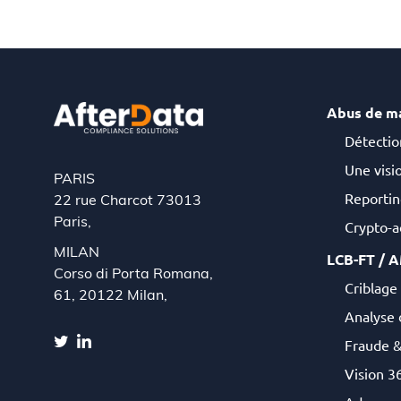
Abus de m
Détectio
Une visio
PARIS
Reportin
22 rue Charcot 73013
Paris,
Crypto-ac
MILAN
LCB-FT / 
Corso di Porta Romana,
Criblage 
61, 20122 Milan,
Analyse 
Fraude 
Vision 36