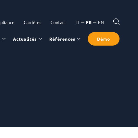
pliance
Carrières
Contact
IT
FR
EN
C
Actualités
Références
Démo