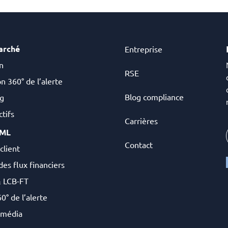
arché
Entreprise
n
RSE
n 360° de l’alerte
Blog compliance
g
tifs
Carrières
AML
Contact
client
des flux financiers
& LCB-FT
0° de l’alerte
 média