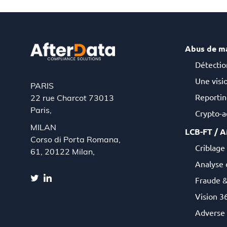
Abus de m
Détectio
Une visio
PARIS
Reportin
22 rue Charcot 73013
Paris,
Crypto-ac
MILAN
LCB-FT / 
Corso di Porta Romana,
Criblage 
61, 20122 Milan,
Analyse 
Fraude 
Vision 36
Adverse