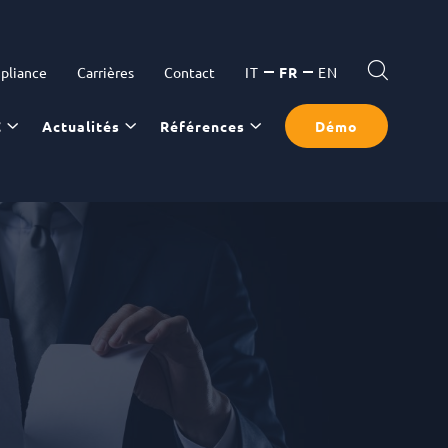
pliance
Carrières
Contact
IT
FR
EN
C
Actualités
Références
Démo