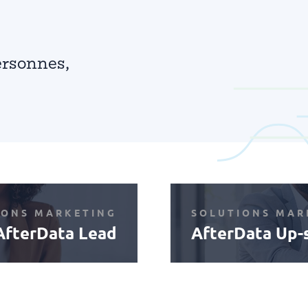
personnes,
IONS MARKETING
SOLUTIONS MAR
AfterData Lead
AfterData Up-s