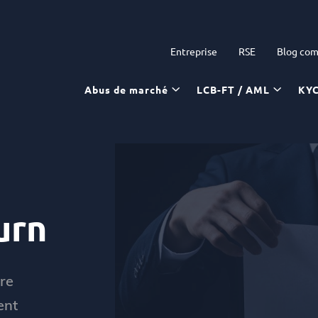
Entreprise
RSE
Blog com
Abus de marché
LCB-FT / AML
KY
urn
dre
ent