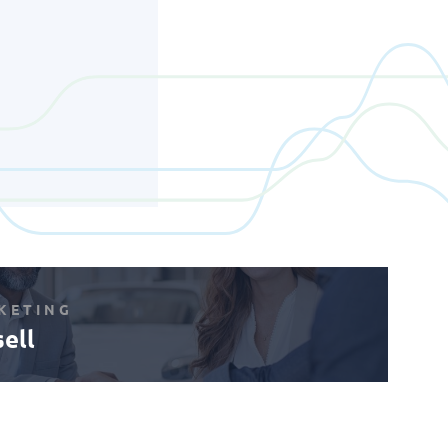
KETING
ell