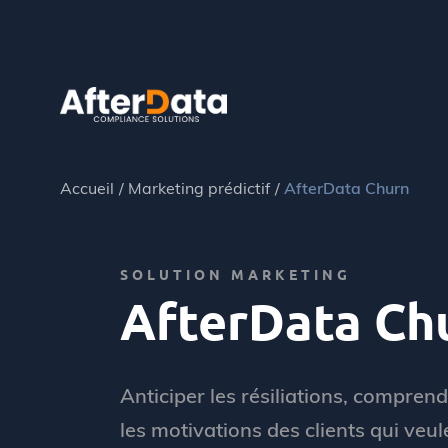
Skip
to
content
Accueil
Marketing prédictif
AfterData Churn
SOLUTION MARKETING
AfterData Ch
Anticiper les résiliations, compren
les motivations des clients qui veul