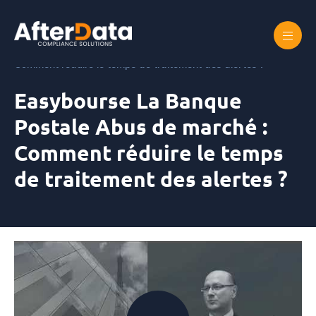
Skip
to
content
Accueil
Easybourse La Banque Postale Abus de marché :
Comment réduire le temps de traitement des alertes ?
Easybourse La Banque
Postale Abus de marché :
Comment réduire le temps
de traitement des alertes ?