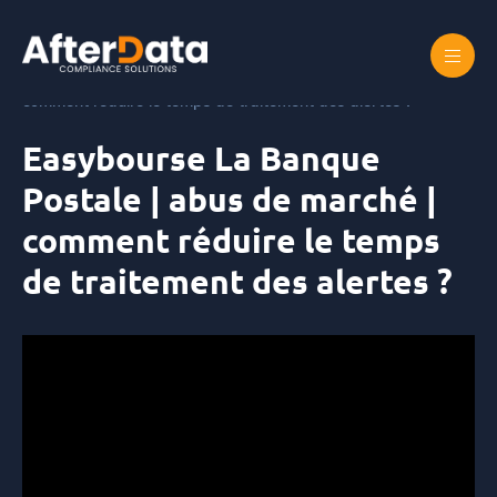
Skip
to
content
Accueil
Easybourse La Banque Postale | abus de marché |
comment réduire le temps de traitement des alertes ?
Easybourse La Banque
Postale | abus de marché |
comment réduire le temps
de traitement des alertes ?