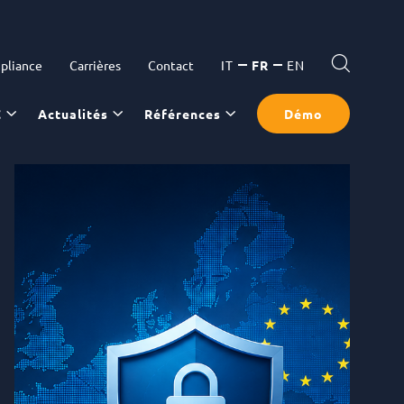
pliance
Carrières
Contact
IT
FR
EN
C
Actualités
Références
Démo