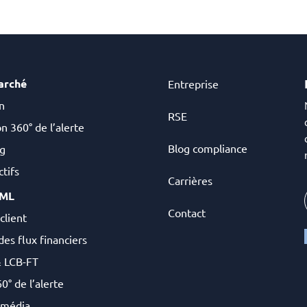
arché
Entreprise
n
RSE
n 360° de l’alerte
Blog compliance
g
tifs
Carrières
AML
Contact
client
des flux financiers
& LCB-FT
0° de l’alerte
 média