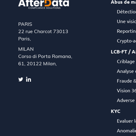
Abus de m
Détectio
Une visio
PARIS
Reportin
22 rue Charcot 73013
Paris,
Crypto-ac
MILAN
LCB-FT / 
Corso di Porta Romana,
Criblage 
61, 20122 Milan,
Analyse 
Fraude 
Vision 36
Adverse
KYC
Evaluer l
Anomalie