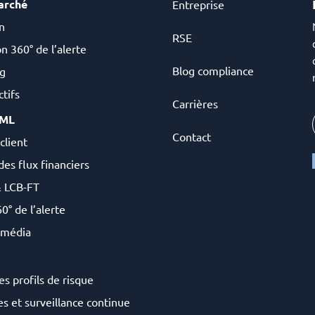
arché
Entreprise
n
RSE
n 360° de l’alerte
Blog compliance
g
tifs
Carrières
AML
Contact
client
des flux financiers
& LCB-FT
0° de l’alerte
 média
es profils de risque
s et surveillance continue