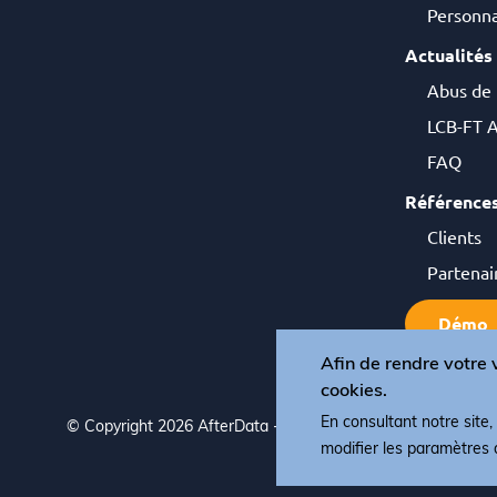
Personna
Actualités
Abus de
LCB-FT A
FAQ
Référence
Clients
Partenai
Démo
Afin de rendre votre v
cookies.
En consultant notre site
© Copyright 2026 AfterData - All rights reserved
Termes,
modifier les paramètres