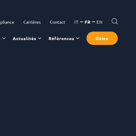
pliance
Carrières
Contact
IT
FR
EN
C
Actualités
Références
Démo