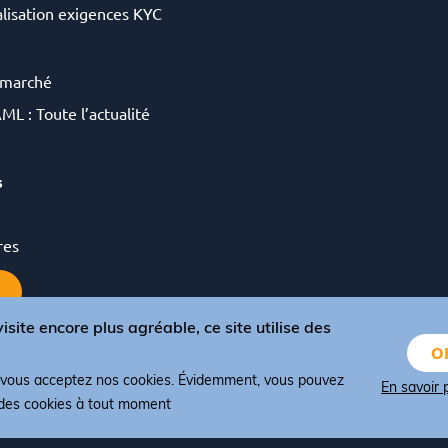
lisation exigences KYC
 marché
ML : Toute l’actualité
s
res
isite encore plus agréable, ce site utilise des
OK
, vous acceptez nos cookies. Évidemment, vous pouvez
 conditions et CGV
Politique de confidentialité
Politique de cookies
En savoir 
 des cookies à tout moment