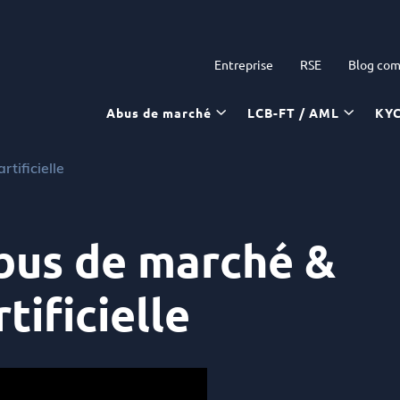
Entreprise
RSE
Blog com
Abus de marché
LCB-FT / AML
KY
tificielle
bus de marché &
tificielle