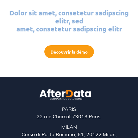
Dolor sit amet, consetetur sadipscing
elitr, sed
amet, consetetur sadipscing elitr
Découvrir la démo
PARIS
22 rue Charcot 73013 Paris,
MILAN
Corso di Porta Romana, 61, 20122 Milan,