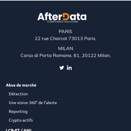
des
articles
PARIS
22 rue Charcot 73013 Paris,
MILAN
Corso di Porta Romana, 61, 20122 Milan,
Abus de marché
Détection
Une vision 360° de l’alerte
Reporting
Crypto-actifs
LCB-FT / AML