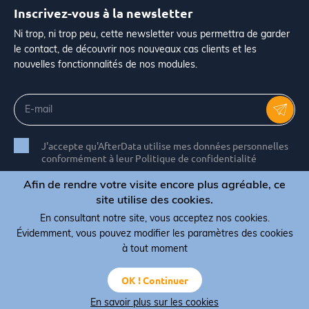
Inscrivez-vous à la newsletter
Ni trop, ni trop peu, cette newsletter vous permettra de garder
le contact, de découvrir nos nouveaux cas clients et les
nouvelles fonctionnalités de nos modules.
J'accepte qu'AfterData utilise mes données personnelles
conformément à leur Politique de confidentialité
Afin de rendre votre visite encore plus agréable, ce
site utilise des cookies.
En consultant notre site, vous acceptez nos cookies.
© Copyright 2026 AfterData - All rights reserved
Évidemment, vous pouvez modifier les paramètres des cookies
Termes, conditions et CGV
Politique de confidentialité
à tout moment
Politique de cookies
OK ! Continuer
En savoir plus sur les cookies