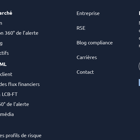
arché
Entreprise
n
RSE
n 360° de l’alerte
Blog compliance
g
tifs
Carrières
AML
Contact
client
des flux financiers
& LCB-FT
0° de l’alerte
 média
es profils de risque