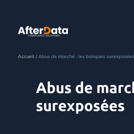
Skip
to
content
Accueil
Abus de marché : les banques surexposée
Abus de march
surexposées