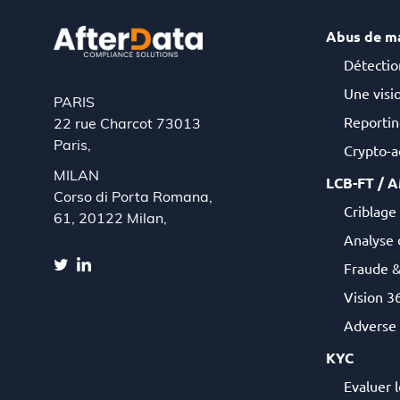
Abus de m
Détectio
Une visio
PARIS
Reportin
22 rue Charcot 73013
Paris,
Crypto-ac
MILAN
LCB-FT / 
Corso di Porta Romana,
Criblage 
61, 20122 Milan,
Analyse 
Fraude 
Vision 36
Adverse
KYC
Evaluer l