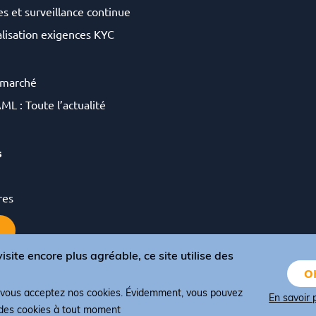
s et surveillance continue
lisation exigences KYC
 marché
ML : Toute l’actualité
s
res
isite encore plus agréable, ce site utilise des
OK
, vous acceptez nos cookies. Évidemment, vous pouvez
 conditions et CGV
Politique de confidentialité
Politique de cookies
En savoir 
 des cookies à tout moment