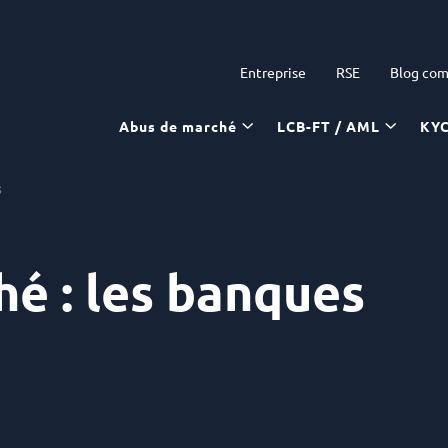
Entreprise
RSE
Blog com
Abus de marché
LCB-FT / AML
KY
s
é : les banques