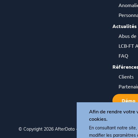
Anomalie
Personna
Actualités
Abus de
LCB-FT A
FAQ
Référence
Clients
Partenai
Démo
Afin de rendre votre v
cookies.
En consultant notre site
© Copyright 2026 AfterData - All rights reserved
Termes,
modifier les paramètres