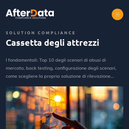
Skip
to
content
Home
Abus de marché
Cassetta degli attrezzi
SOLUTION COMPLIANCE
Cassetta degli attrezzi
I fondamentali: Top 10 degli scenari di abusi di
mercato, back testing, configurazione degli scenari,
come scegliere la propria soluzione di rilevazione…