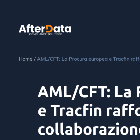
Skip
to
content
Home
AML/CFT: La Procura europea e Tracfin raffo
AML/CFT: La 
e Tracfin raff
collaborazion