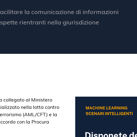
 facilitare la comunicazione di informazioni
spette rientranti nella giurisdizione
ia collegato al Ministero
alizzato nella lotta contro
l terrorismo (AML/CFT) e la
accordo con la Procura